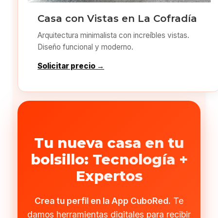
Casa con Vistas en La Cofradía
Arquitectura minimalista con increíbles vistas.
Diseño funcional y moderno.
Solicitar precio →
Tu nueva casa en tu
bolsillo: Tecnología +
Expertos
Crea tu perfil en la App CuboRed.
Te
damos herramientas digitales para recibir