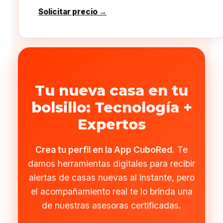
Solicitar precio →
Tu nueva casa en tu
bolsillo: Tecnología +
Expertos
Crea tu perfil en la App CuboRed.
Te
damos herramientas digitales para recibir
alertas de casas nuevas al instante, pero
el acompañamiento real te lo brinda una
de nuestras asesoras certificadas.