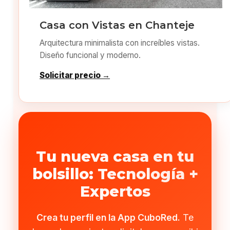
Casa con Vistas en Chanteje
Arquitectura minimalista con increíbles vistas.
Diseño funcional y moderno.
Solicitar precio →
Tu nueva casa en tu
bolsillo: Tecnología +
Expertos
Crea tu perfil en la App CuboRed.
Te