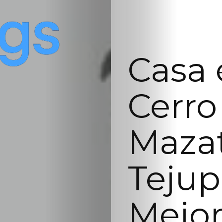
Casa 
Cerro
Maza
Tejup
Mejor