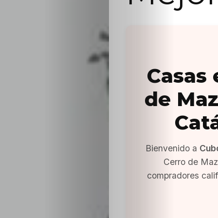
Casas 
de Maz
Cat
Bienvenido a
Cub
Cerro de Maza
compradores cali