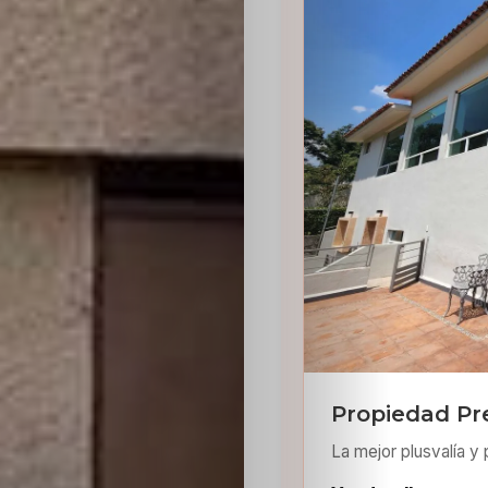
Sabritas
Casting
HolliKids
Contacto
Search
Propiedad Pr
La mejor plusvalía y 