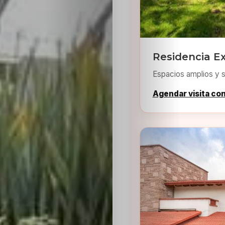
Residencia E
Espacios amplios y s
Agendar visita co