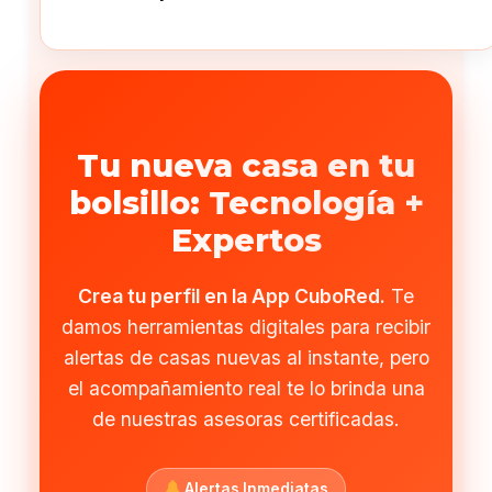
Tu nueva casa en tu
bolsillo: Tecnología +
Expertos
Crea tu perfil en la App CuboRed.
Te
damos herramientas digitales para recibir
alertas de casas nuevas al instante, pero
el acompañamiento real te lo brinda una
de nuestras asesoras certificadas.
Alertas Inmediatas