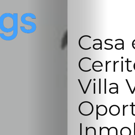
Casa 
Cerrit
Villa 
Opor
Inmob