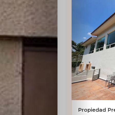
Sabritas
Casting
HolliKids
Contacto
Search
Propiedad Pre