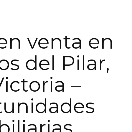
en venta en
os del Pilar,
Victoria –
tunidades
iliarias