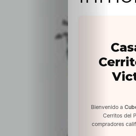
Cas
Cerrit
Vic
Bienvenido a
Cub
Cerritos del P
compradores cali