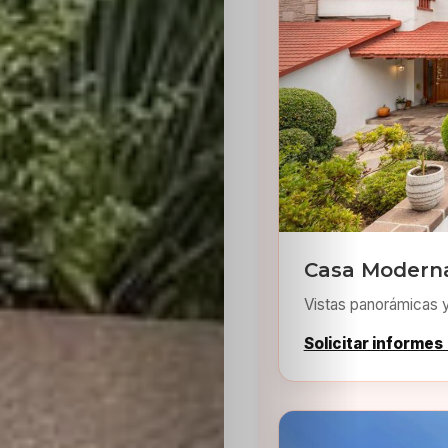
Inicio
Casting
Bershka
Casa Moderna 
Vistas panorámicas 
Casting
Solicitar informes
SHEIN
Casting