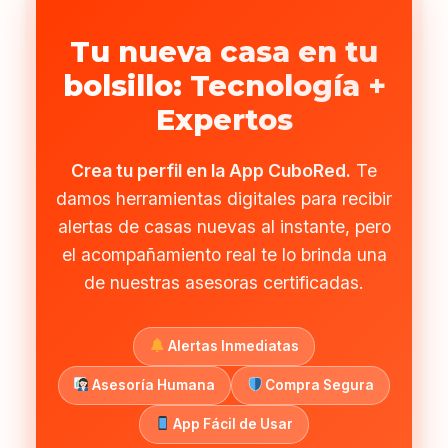
Tu nueva casa en tu
bolsillo: Tecnología +
Expertos
Crea tu perfil en la App CuboRed.
Te
damos herramientas digitales para recibir
alertas de casas nuevas al instante, pero
el acompañamiento real te lo brinda una
de nuestras asesoras certificadas.
Alertas Inmediatas
Asesoría Humana
Compra Segura
App Fácil de Usar