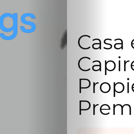
Casa 
Capir
Prop
Prem