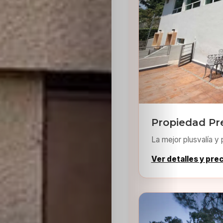
Sabritas
Casting
HolliKids
Contacto
Propiedad Pr
Search
La mejor plusvalía y 
Ver detalles y pre