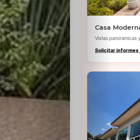
Casa Moderna
Vistas panorámicas 
Inicio
Solicitar informes
Casting
Bershka
Casting
SHEIN
Casting