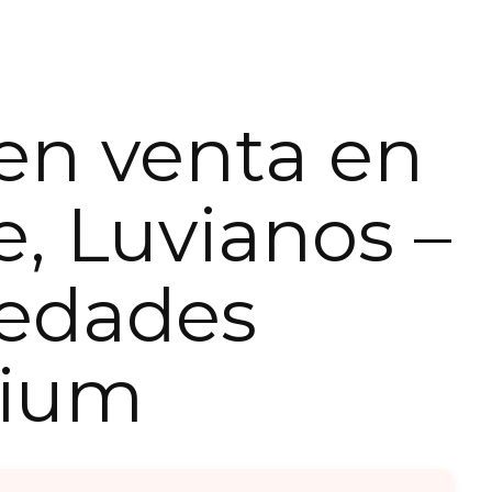
en venta en
e, Luvianos –
iedades
ium