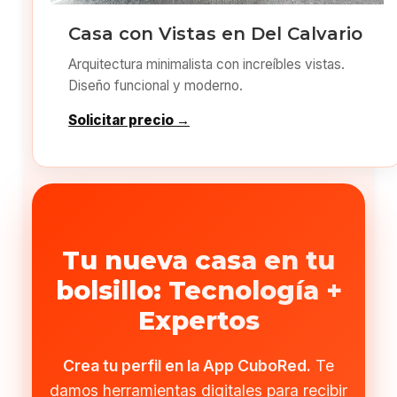
Casa con Vistas en Del Calvario
Arquitectura minimalista con increíbles vistas.
Diseño funcional y moderno.
Solicitar precio →
Tu nueva casa en tu
bolsillo: Tecnología +
Expertos
Crea tu perfil en la App CuboRed.
Te
damos herramientas digitales para recibir