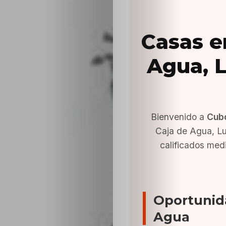
Casas e
Agua, L
Bienvenido a
Cub
Caja de Agua, L
calificados med
Oportunid
Agua