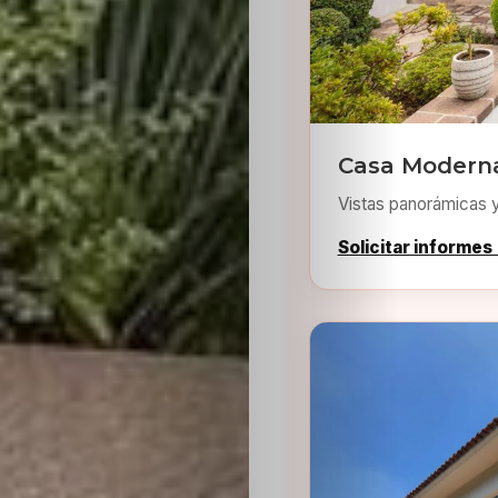
Casa Moderna
Inicio
Vistas panorámicas 
Casting
Solicitar informes
Bershka
Casting
SHEIN
Casting