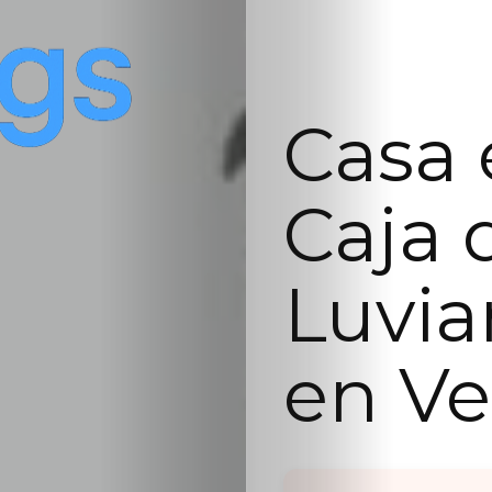
Casa 
Caja 
Luvia
en Ve