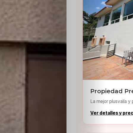
Sabritas
Casting
HolliKids
Contacto
Search
Propiedad Pr
La mejor plusvalía y 
Ver detalles y pre