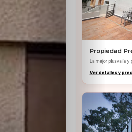
Sabritas
Casting
HolliKids
Propiedad Pr
Contacto
La mejor plusvalía y 
Ver detalles y pre
Search