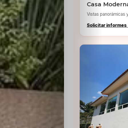
Casa Moderna
Vistas panorámicas 
Solicitar informes
Inicio
Casting
Bershka
Casting
SHEIN
Casting