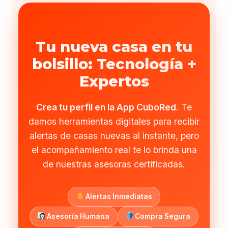
Tu nueva casa en tu
bolsillo: Tecnología +
Expertos
Crea tu perfil en la App CuboRed.
Te
damos herramientas digitales para recibir
alertas de casas nuevas al instante, pero
el acompañamiento real te lo brinda una
de nuestras asesoras certificadas.
Alertas Inmediatas
Asesoría Humana
Compra Segura