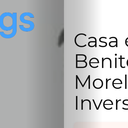
Casa 
Benit
Morel
Inver