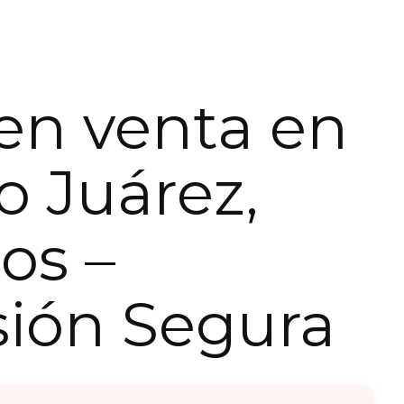
en venta en
o Juárez,
os –
sión Segura