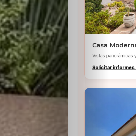
Casa Moderna
Inicio
Vistas panorámicas 
Casting
Solicitar informes
Bershka
Casting
SHEIN
Casting