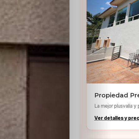
Sabritas
Casting
HolliKids
Contacto
Search
Propiedad Pr
La mejor plusvalía y 
Ver detalles y pre