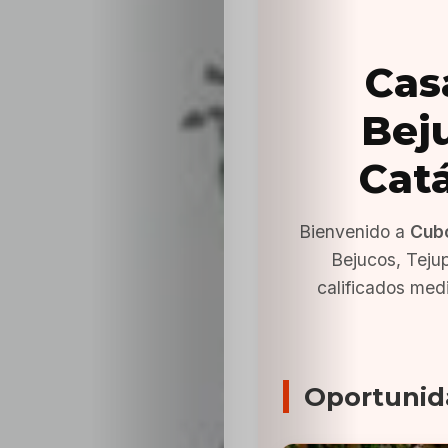
Cas
Beju
Cat
Bienvenido a
Cub
Bejucos, Teju
calificados med
Oportunid