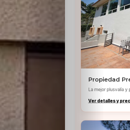
Sabritas
Casting
HolliKids
Contacto
Propiedad Pr
Search
La mejor plusvalía y 
Ver detalles y pre