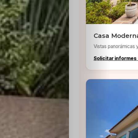
Casa Moderna
Vistas panorámicas 
Inicio
Solicitar informes
Casting
Bershka
Casting
SHEIN
Casting