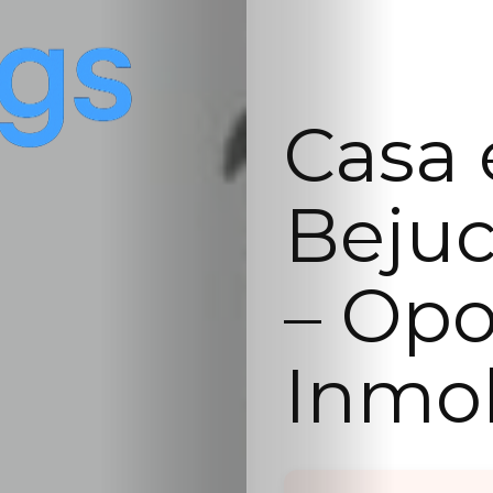
Casa 
Bejuc
– Opo
Inmob