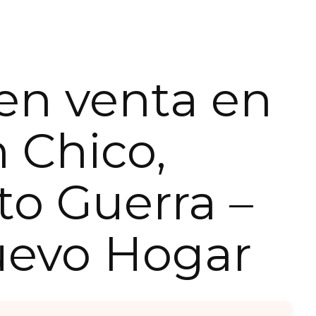
en venta en
 Chico,
o Guerra –
uevo Hogar