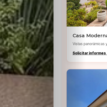
Casa Moderna
Inicio
Vistas panorámicas 
Casting
Solicitar informes
Bershka
Casting
SHEIN
Casting