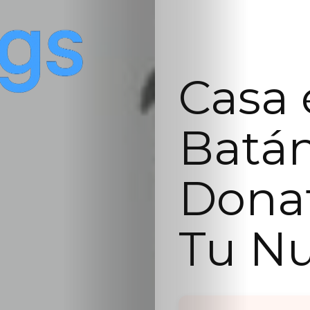
Casa 
Batán
Donat
Tu N