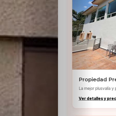
Sabritas
Casting
HolliKids
Contacto
Search
Propiedad Pr
La mejor plusvalía y 
Ver detalles y pre