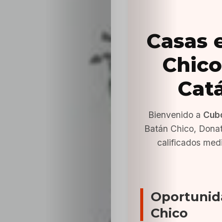
Casas 
Chico
Cat
Bienvenido a
Cub
Batán Chico, Dona
calificados med
Oportunid
Chico