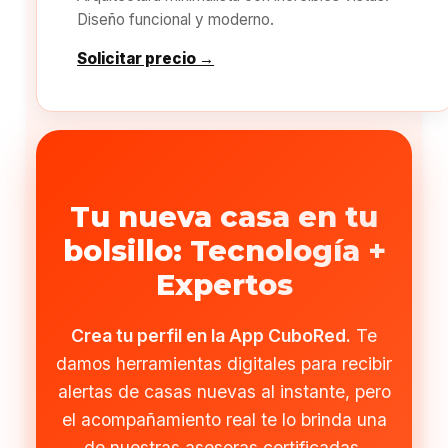
Diseño funcional y moderno.
Solicitar precio →
Tu nueva casa en tu
bolsillo: Tecnología +
Expertos
Crea tu perfil en la App CuboRed.
Te
damos herramientas digitales para recibir
alertas de casas nuevas al instante, pero
el acompañamiento real te lo brinda una
de nuestras asesoras certificadas.