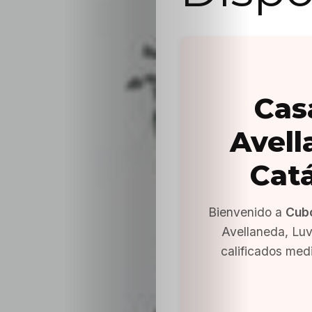
Cas
Avell
Cat
Bienvenido a
Cub
Avellaneda, Lu
calificados med