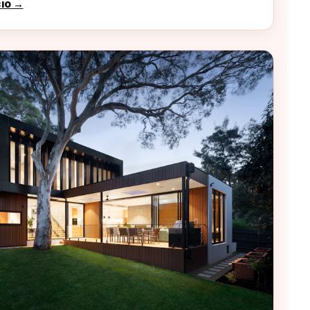
cio →