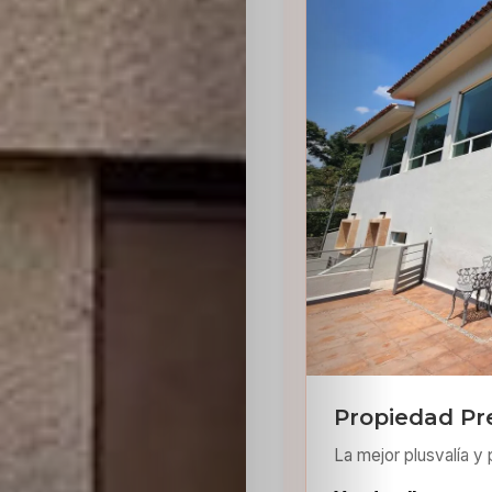
Sabritas
Casting
HolliKids
Contacto
Search
Propiedad Pr
La mejor plusvalía y 