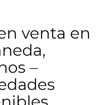
en venta en
aneda,
nos –
iedades
nibles