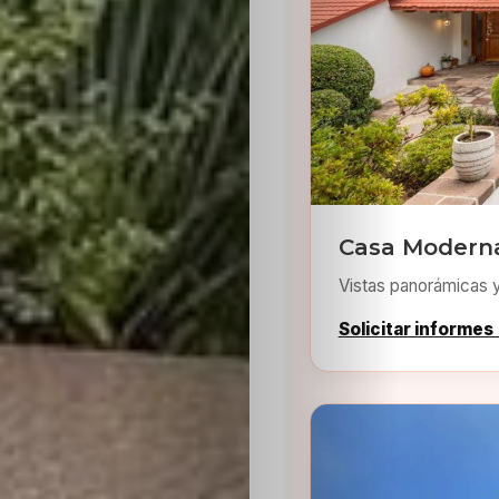
Inicio
Casting
Casa Moderna
Vistas panorámicas 
Bershka
Solicitar informes
Casting
SHEIN
Casting