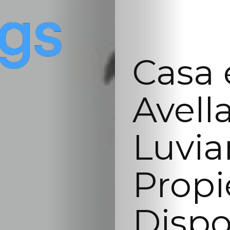
Casa 
Avell
Luvia
Prop
Dispo