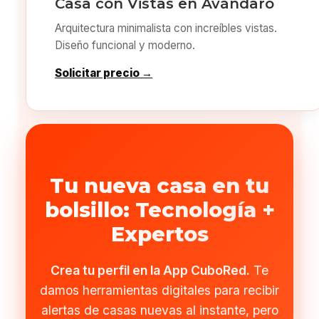
Casa con Vistas en Avándaro
Arquitectura minimalista con increíbles vistas.
Diseño funcional y moderno.
Solicitar precio →
Tu nueva casa en tu
bolsillo: Tecnología +
Expertos
Crea tu perfil en la App CuboRed.
Te
damos herramientas digitales para recibir
alertas de casas nuevas al instante, pero