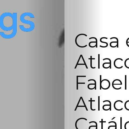
Casa 
Atlac
Fabel
Atlac
Catál