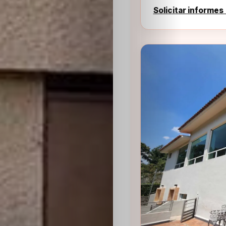
Solicitar informes
Sabritas
Casting
HolliKids
Contacto
Search