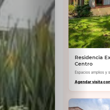
Residencia E
Centro
Espacios amplios y s
Agendar visita co