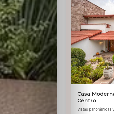
Inicio
Casting
Bershka
Casting
SHEIN
Casa Moderna
Centro
Casting
Vistas panorámicas 