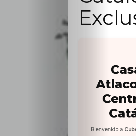
Exclu
Cas
Atlac
Cent
Cat
Bienvenido a
Cub