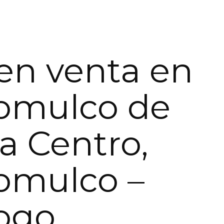
en venta en
omulco de
a Centro,
omulco –
ogo