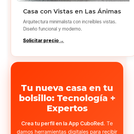
Casa con Vistas en Las Ánimas
Arquitectura minimalista con increíbles vistas.
Diseño funcional y moderno.
Solicitar precio →
Tu nueva casa en tu
bolsillo: Tecnología +
Expertos
Crea tu perfil en la App CuboRed.
Te
damos herramientas digitales para recibir