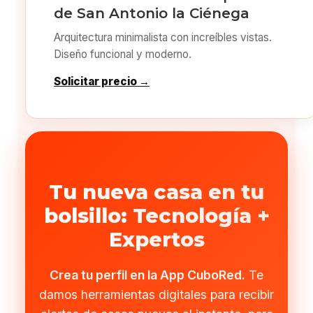
de San Antonio la Ciénega
Arquitectura minimalista con increíbles vistas.
Diseño funcional y moderno.
Solicitar precio →
Tu nueva casa en tu
bolsillo: Tecnología +
Expertos
Crea tu perfil en la App CuboRed.
Te
damos herramientas digitales para recibir