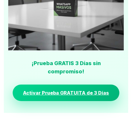
¡Prueba GRATIS 3 Días sin
compromiso!
Activar Prueba GRATUITA de 3 Días