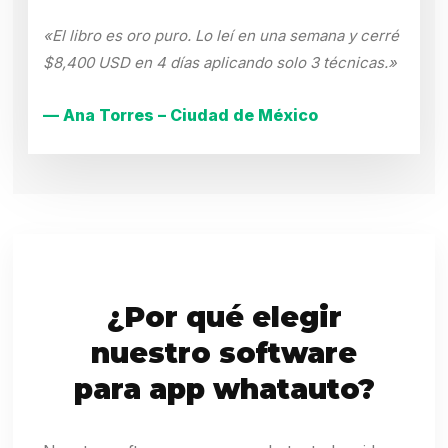
«El libro es oro puro. Lo leí en una semana y cerré
$8,400 USD en 4 días aplicando solo 3 técnicas.»
— Ana Torres – Ciudad de México
¿Por qué elegir
nuestro software
para app whatauto?