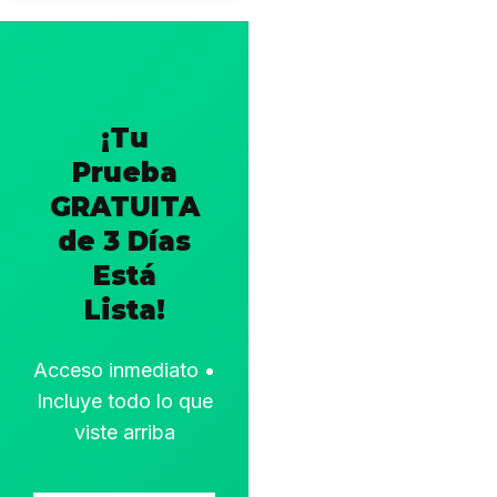
¡Tu
Prueba
GRATUITA
de 3 Días
Está
Lista!
Acceso inmediato •
Incluye todo lo que
viste arriba