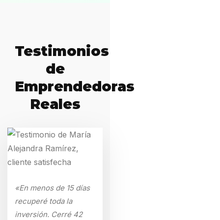
Testimonios
de
Emprendedoras
Reales
«En menos de 15 días
recuperé toda la
inversión. Cerré 42