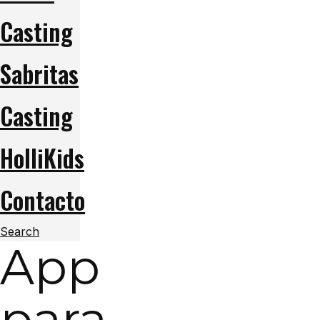
Casting
Sabritas
Casting
HolliKids
Contacto
Search
App
para