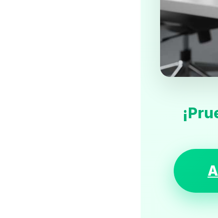
¡Pru
A