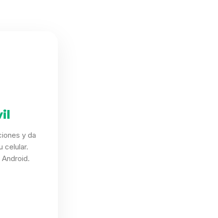
il
ciones y da
 celular.
 Android.