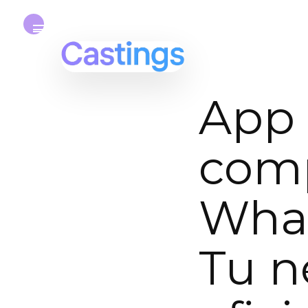
App 
com
What
Tu n