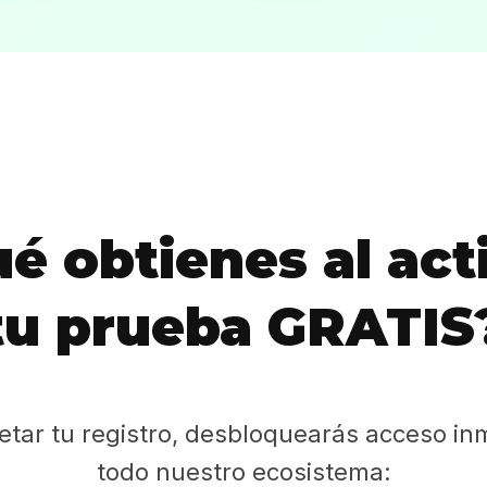
Sabritas
Casting
HolliKids
Contacto
é obtienes al act
Search
tu prueba GRATIS
etar tu registro, desbloquearás acceso in
todo nuestro ecosistema: