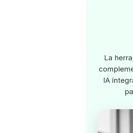
La herra
complemen
IA integr
pa