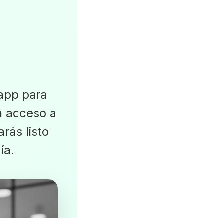
 app para
n acceso a
arás listo
ía.