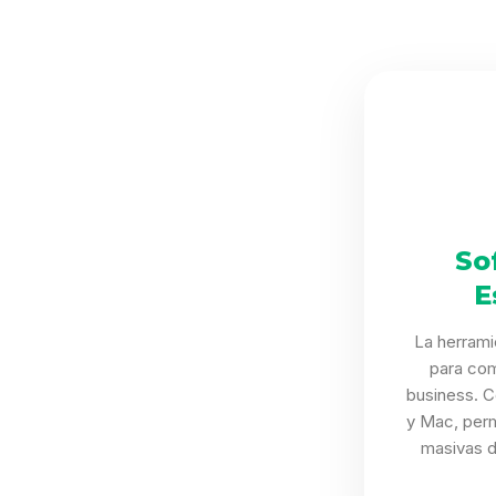
So
E
La herrami
para co
business. 
y Mac, per
masivas 