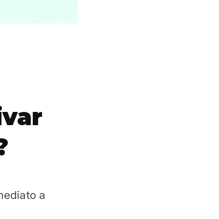
ivar
?
mediato a