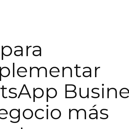
para
plementar
sApp Busine
egocio más