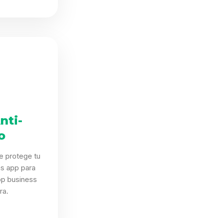
nti-
o
e protege tu
as app para
p business
ra.