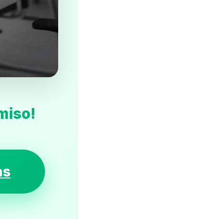
miso!
as