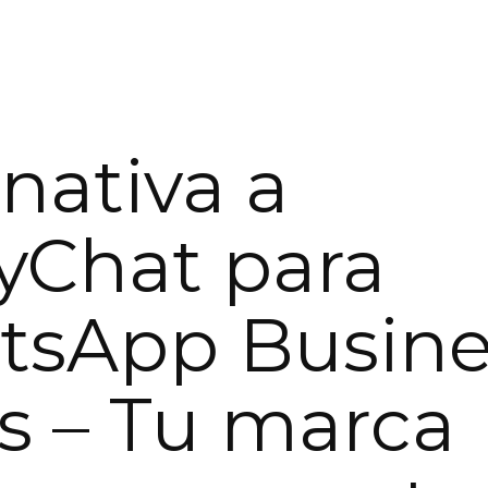
rnativa a
Chat para
tsApp Busine
is – Tu marca