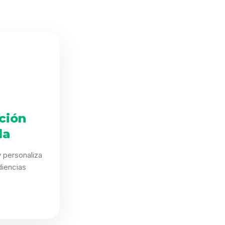
ción
da
 personaliza
iencias
.