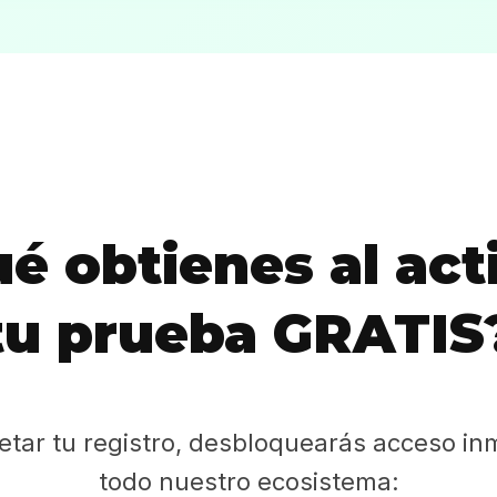
Sabritas
Casting
HolliKids
Contacto
é obtienes al act
Search
tu prueba GRATIS
etar tu registro, desbloquearás acceso in
todo nuestro ecosistema: