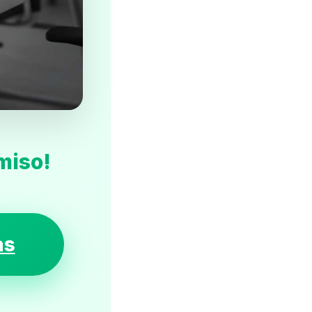
miso!
as