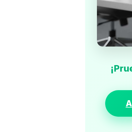
¡Pru
A