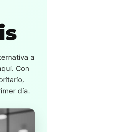
is
ternativa a
aquí. Con
ritario,
rimer día.