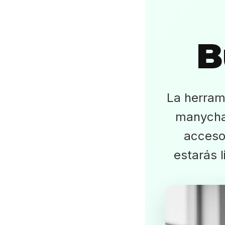
B
La herrami
manychat
acceso 
estarás l