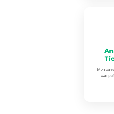
An
Ti
Monitorea
campañ