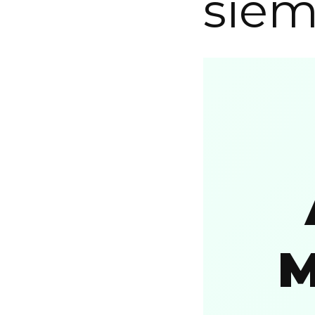
siem
M