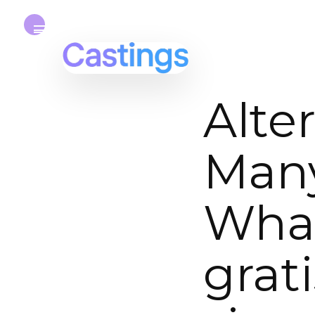
Alte
Many
Wha
grat