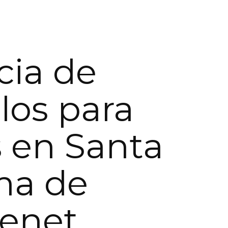
ia de
os para
 en Santa
ma de
enet,