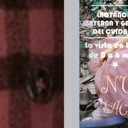
Inicio
Casting
Bershka
Casting
SHEIN
Casting