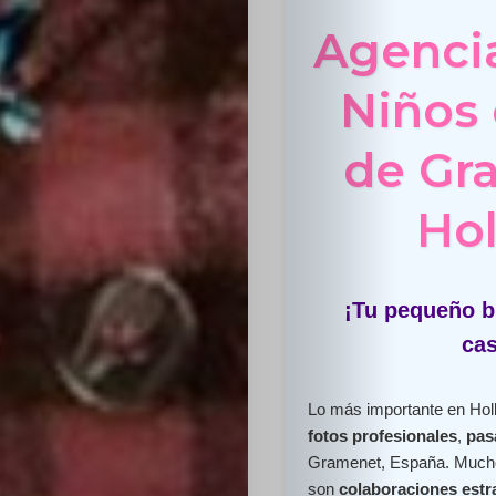
Agenci
Niños
de Gr
Hol
¡Tu pequeño br
cas
Lo más importante en Holl
fotos profesionales
,
pas
Gramenet, España. Mucho
son
colaboraciones estr