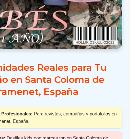
idades Reales para Tu
o en Santa Coloma de
ramenet, España
 Profesionales:
Para revistas, campañas y portafolios en
enet, España.
os:
Desfiles kids con marcas top en Santa Coloma de