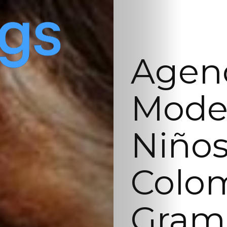
Agenc
Model
Niños
Colo
Gram