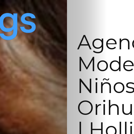
Agenc
Model
Niños
Orihu
| Hol