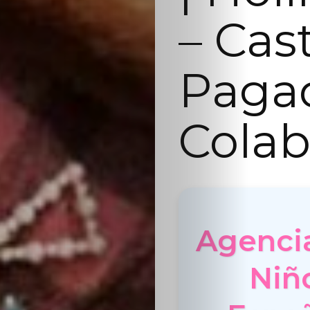
– Cas
Paga
Colab
Agenci
Niñ