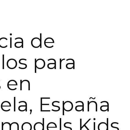
ia de
os para
 en
ela, España
limodels Kids