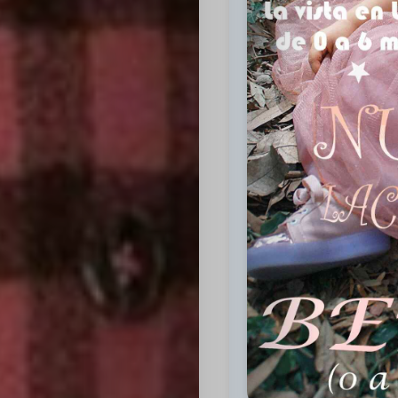
Inicio
Casting
Bershka
Casting
SHEIN
Casting