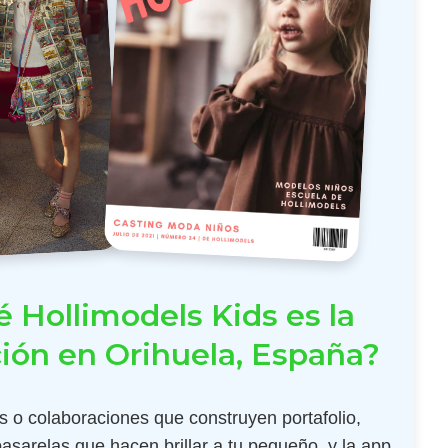
 Hollimodels Kids es la
ión en Orihuela, España?
 o colaboraciones que construyen portafolio,
pasarelas que hacen brillar a tu pequeño, y la app