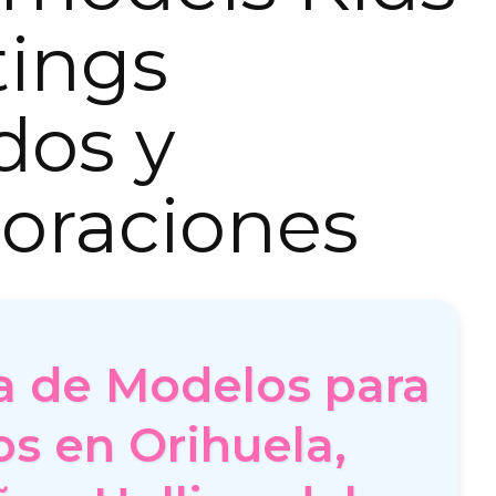
tings
dos y
oraciones
a de Modelos para
os en Orihuela,