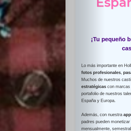
Españ
¡Tu pequeño br
cas
Lo más importante en Holl
fotos profesionales
,
pas
Muchos de nuestros cast
estratégicas
con marcas l
portafolio de nuestros ta
España y Europa.
Además, con nuestra
app
padres pueden monetizar e
mensualmente, semestral 