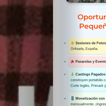
Sabritas
Oportun
Casting
Pequeñ
HolliKids
Contacto
Sesiones de Fotos
Orihuela, España.
Pasarelas y Event
Search
Castings Pagados 
construyen portafolio
Corte Inglés, Primark 
Monetización con 
mensualmente. ¡Ingreso