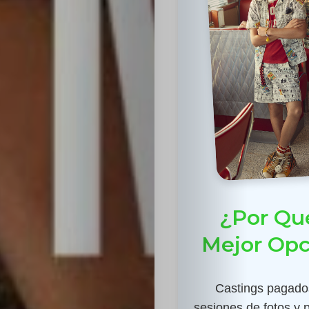
¿Por Qué
Mejor Opc
Castings pagados
sesiones de fotos y 