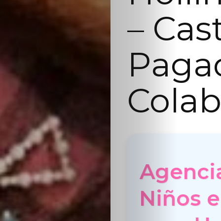
– Cas
Paga
Colab
Agenci
Niños 