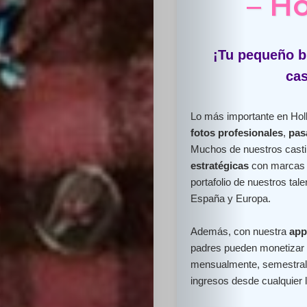
– H
¡Tu pequeño br
cas
Lo más importante en Holl
fotos profesionales
,
pas
Muchos de nuestros cast
estratégicas
con marcas l
portafolio de nuestros ta
España y Europa.
Además, con nuestra
app
padres pueden monetizar e
mensualmente, semestral 
ingresos desde cualquier 