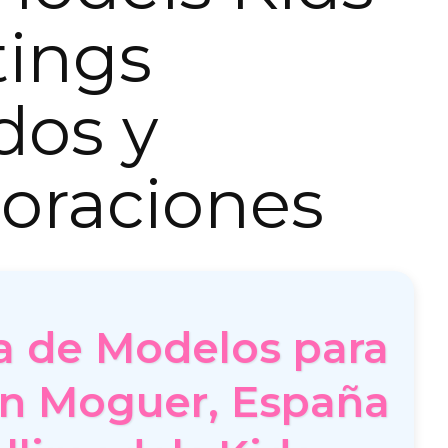
tings
dos y
oraciones
a de Modelos para
en Moguer, España