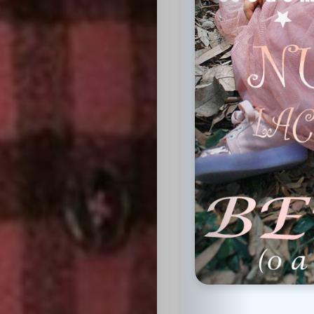
Inicio
Casting
Bershka
Casting
SHEIN
Casting