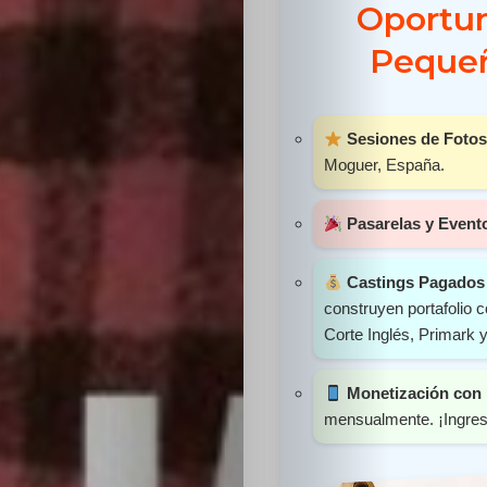
Oportun
Sabritas
Pequeñ
Casting
HolliKids
Sesiones de Fotos
Moguer, España.
Contacto
Pasarelas y Event
Castings Pagados 
Search
construyen portafolio
Corte Inglés, Primark 
Monetización con 
mensualmente. ¡Ingres