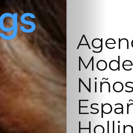
Agenc
Model
Niños
Españ
Holli