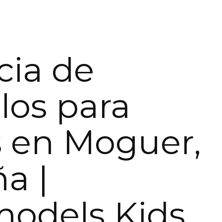
ia de
os para
 en Moguer,
a |
models Kids