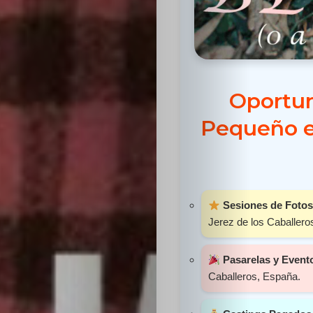
Sabritas
Casting
HolliKids
Oportun
Pequeño en
Contacto
Search
Sesiones de Fotos
Jerez de los Caballero
Pasarelas y Event
Caballeros, España.