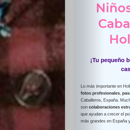
Niños
Caba
Hol
¡Tu pequeño br
cas
Lo más importante en Holl
fotos profesionales
,
pas
Caballeros, España. Much
son
colaboraciones estr
que ayudan a crecer el por
más grandes en España y