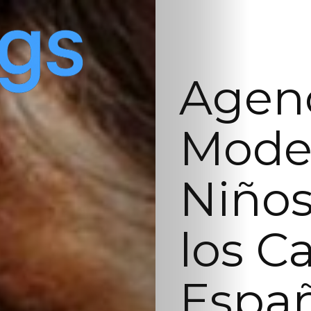
Agenc
Model
Niños
los Ca
Españ