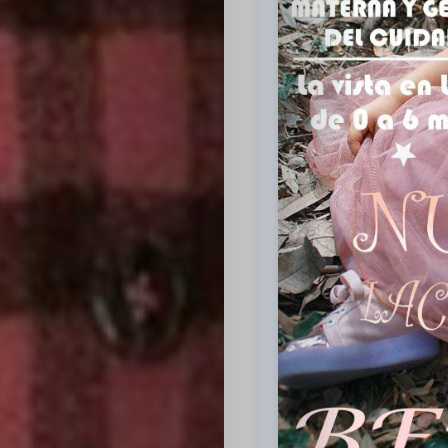
Inicio
Casting
Bershka
Casting
SHEIN
Casting