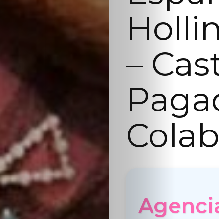
Holli
– Cas
Paga
Colab
Agenci