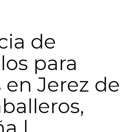
ia de
os para
 en Jerez de
balleros,
a |