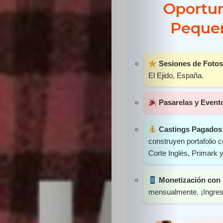
Oportun
Sabritas
Pequeñ
Casting
HolliKids
Sesiones de Fotos
El Ejido, España.
Contacto
Pasarelas y Event
Castings Pagados 
Search
construyen portafolio
Corte Inglés, Primark 
Monetización con 
mensualmente. ¡Ingreso