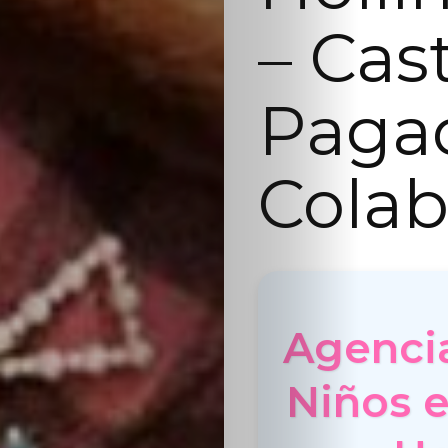
– Cas
Paga
Colab
Agenci
Niños e