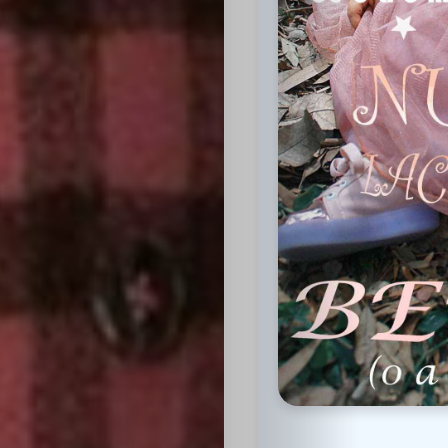
Inicio
Casting
Bershka
Casting
SHEIN
Casting