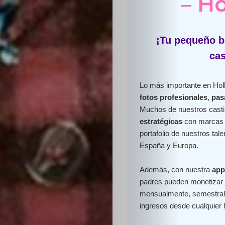
– H
¡Tu pequeño br
cas
Lo más importante en Holl
fotos profesionales
,
pas
Muchos de nuestros cast
estratégicas
con marcas l
portafolio de nuestros ta
España y Europa.
Además, con nuestra
app
padres pueden monetizar e
mensualmente, semestral 
ingresos desde cualquier 