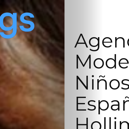
Agenc
Model
Niños
Españ
Holli