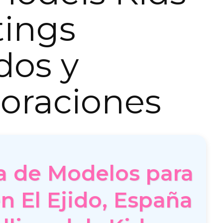
tings
dos y
oraciones
a de Modelos para
n El Ejido, España