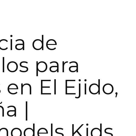
ia de
os para
 en El Ejido,
a |
models Kids