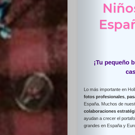
Niño
Españ
¡Tu pequeño br
cas
Lo más importante en Holl
fotos profesionales
,
pas
España. Muchos de nuest
colaboraciones estratég
ayudan a crecer el portafo
grandes en España y Eur