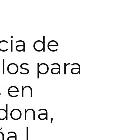
ia de
os para
 en
dona,
a |