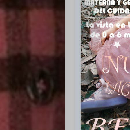
Inicio
Casting
Bershka
Casting
SHEIN
Casting