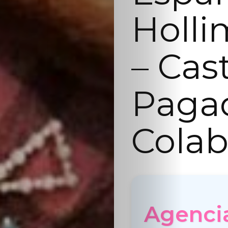
Holli
– Cas
Paga
Colab
Agenci