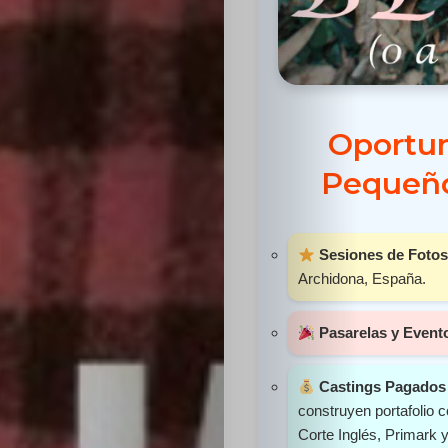
Sabritas
Casting
HolliKids
Oportun
Pequeño
Contacto
Sesiones de Fotos
Search
Archidona, España.
Pasarelas y Event
Castings Pagados 
construyen portafolio
Corte Inglés, Primark 