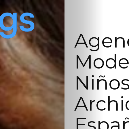
Agenc
Model
Niños
Archi
Españ