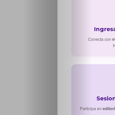
Ingres
Conecta con
m
N
Sesio
Participa en
editor