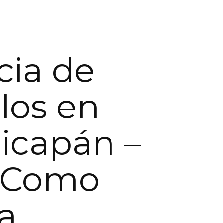
ia de
los en
icapán –
a Como
a