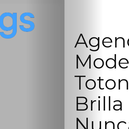
Agenc
Mode
Toton
Brill
Nunc