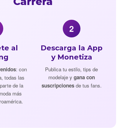
Carrera
2
te al
Descarga la App
ing
y Monetiza
: con
Publica tu estilo, tips de
venidos
modelaje y
a, todas las
gana con
parte de la
de tus fans.
suscripciones
 moda más
roamérica.