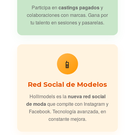
Participa en
castings pagados
y
colaboraciones con marcas. Gana por
tu talento en sesiones y pasarelas.
📱
Red Social de Modelos
Hollimodels es la
nueva red social
de moda
que compite con Instagram y
Facebook. Tecnología avanzada, en
constante mejora.