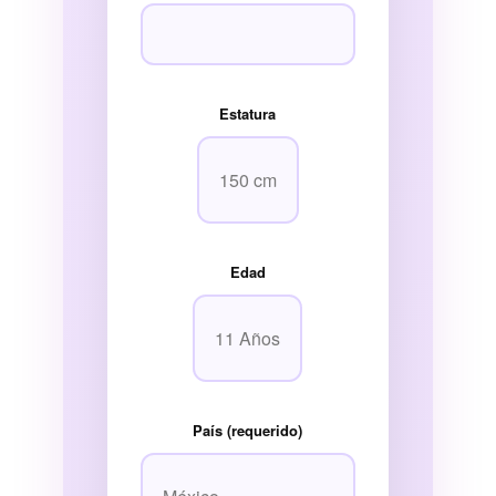
Estatura
Edad
País (requerido)