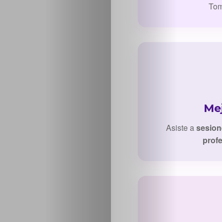
Tom
Sabritas
Casting
HolliKids
Contacto
Mej
Asiste a
sesion
Search
prof