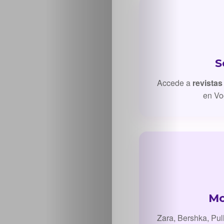
S
Inicio
Accede a
revistas
en Vo
Casting
Bershka
Casting
SHEIN
Mo
Casting
Zara, Bershka, Pul