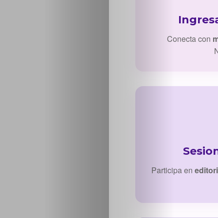
Ingres
Conecta con
m
N
Sesio
Participa en
editor