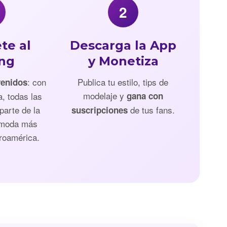
2
te al
Descarga la App
ing
y Monetiza
: con
Publica tu estilo, tips de
venidos
modelaje y
a, todas las
gana con
parte de la
de tus fans.
suscripciones
 moda más
roamérica.