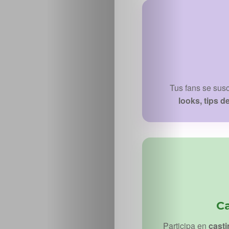
Tus fans se sus
looks, tips d
C
Participa en
cast