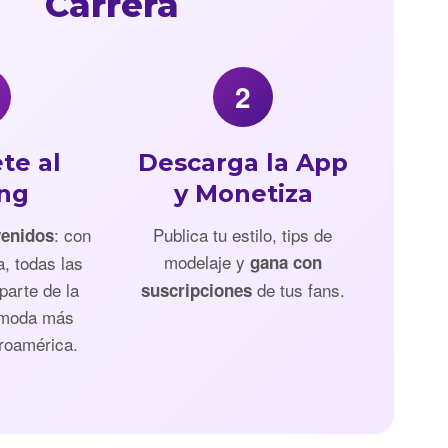
Carrera
2
te al
Descarga la App
ing
y Monetiza
: con
Publica tu estilo, tips de
venidos
modelaje y
a, todas las
gana con
parte de la
de tus fans.
suscripciones
 moda más
roamérica.