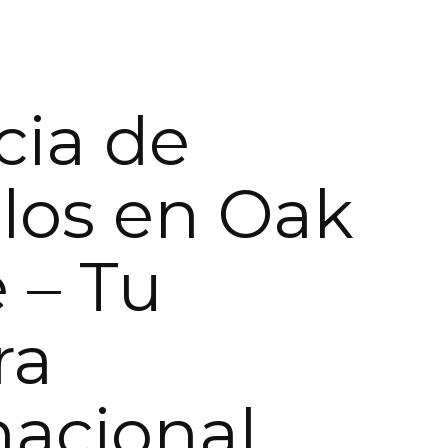
ia de
los en Oak
 – Tu
ra
nacional