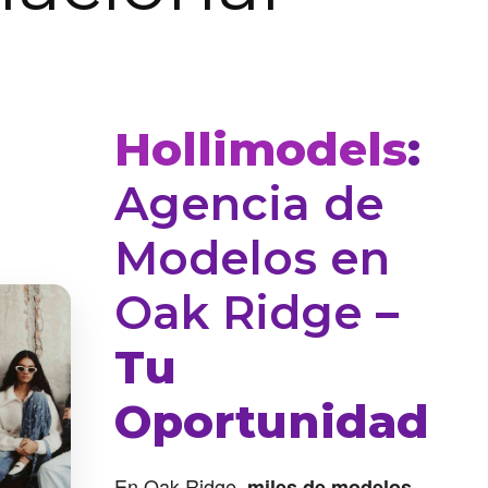
Hollimodels
:
Agencia de
Modelos en
Oak Ridge
–
Tu
Oportunidad
En Oak Ridge,
miles de modelos