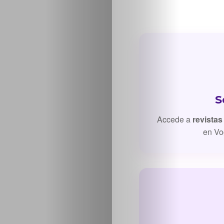
Inicio
S
Casting
Accede a
revistas
en Vo
Bershka
Casting
SHEIN
Casting