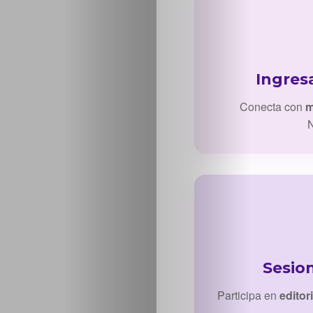
Ingres
Conecta con
m
N
Sesio
Participa en
editor