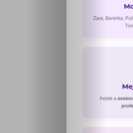
Mo
Sabritas
Zara, Bershka, Pul
Casting
Tom
HolliKids
Contacto
Search
Mej
Asiste a
sesion
prof