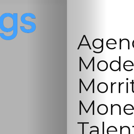
Agenc
Mode
Morri
Monet
Talen