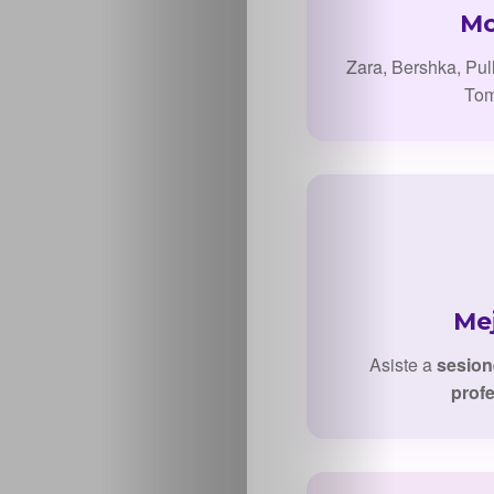
Mo
Sabritas
Zara, Bershka, Pul
Casting
Tom
HolliKids
Contacto
Search
Mej
Asiste a
sesion
prof