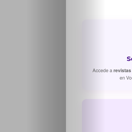
Inicio
S
Casting
Accede a
revistas
en Vo
Bershka
Casting
SHEIN
Casting