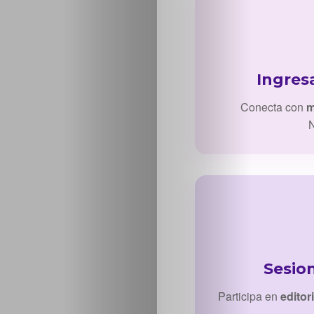
Ingres
Conecta con
m
N
Sesio
Participa en
editor