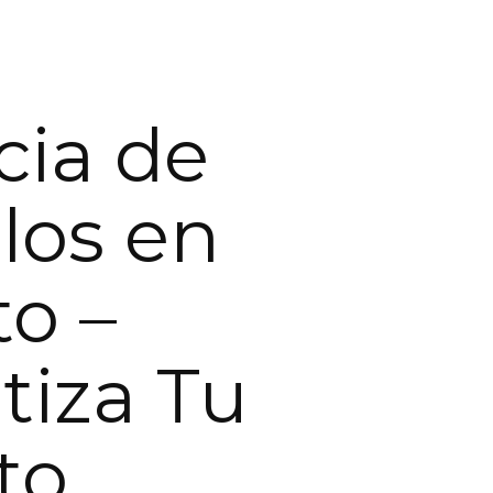
ia de
los en
to –
iza Tu
to