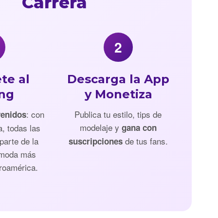
Carrera
2
te al
Descarga la App
ing
y Monetiza
: con
Publica tu estilo, tips de
venidos
modelaje y
a, todas las
gana con
parte de la
de tus fans.
suscripciones
 moda más
roamérica.