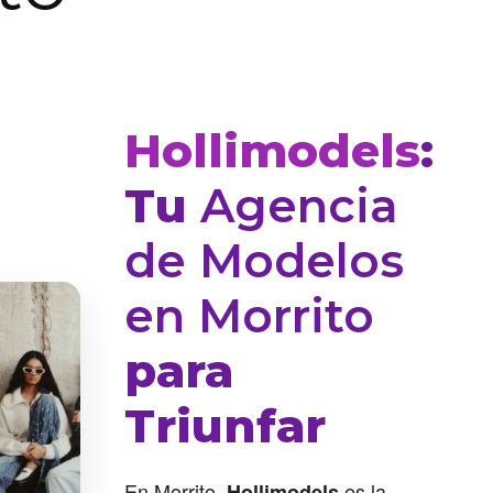
Hollimodels
:
Tu
Agencia
de Modelos
en Morrito
para
Triunfar
En Morrito,
es la
Hollimodels