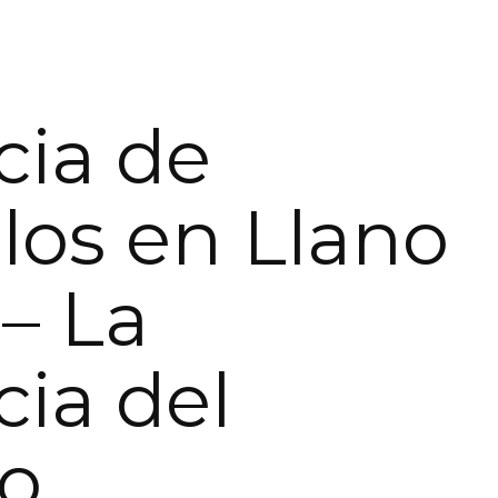
ia de
os en Llano
 – La
ia del
o