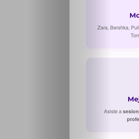
Sabritas
Mo
Casting
Zara, Bershka, Pul
Tom
HolliKids
Contacto
Search
Mej
Asiste a
sesion
prof