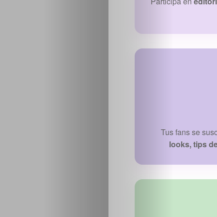
Participa en
editor
Tus fans se sus
looks, tips d