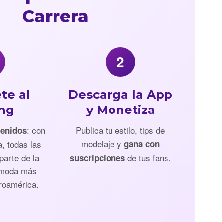
Carrera
2
te al
Descarga la App
ing
y Monetiza
: con
Publica tu estilo, tips de
venidos
modelaje y
a, todas las
gana con
parte de la
de tus fans.
suscripciones
 moda más
roamérica.