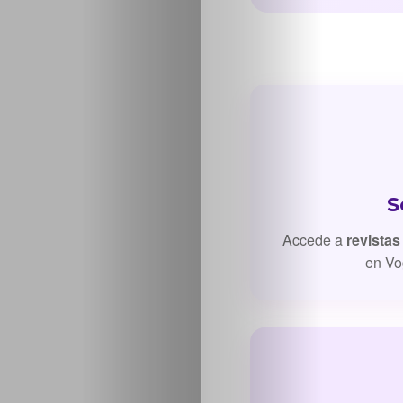
Inicio
Casting
S
Bershka
Accede a
revistas
en Vo
Casting
SHEIN
Casting