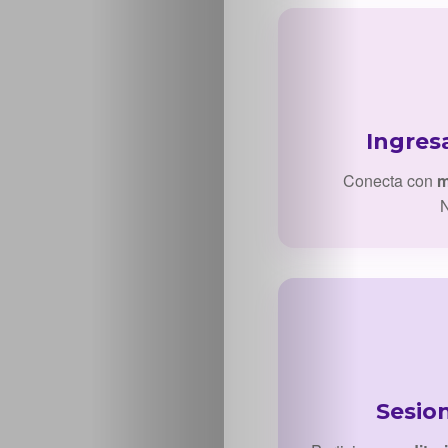
Ingres
Conecta con
m
N
Sesio