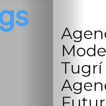
Agenc
Model
Tugrí
Agenc
Futur