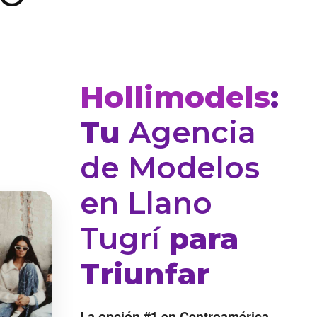
Hollimodels
:
Tu
Agencia
de Modelos
en Llano
Tugrí
para
Triunfar
La opción #1 en Centroamérica