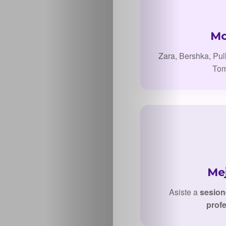
Sabritas
Mo
Casting
Zara, Bershka, Pul
HolliKids
Tom
Contacto
Search
Mej
Asiste a
sesion
prof