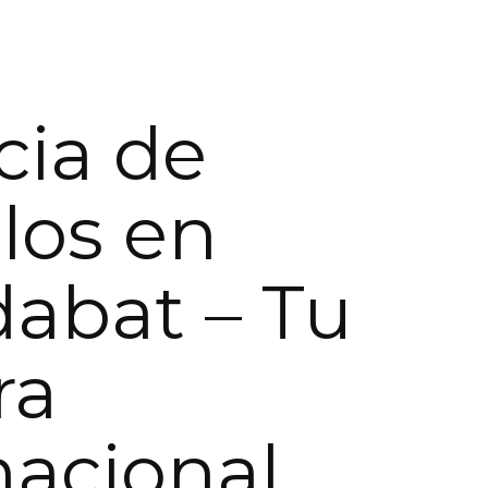
ia de
los en
dabat – Tu
ra
nacional