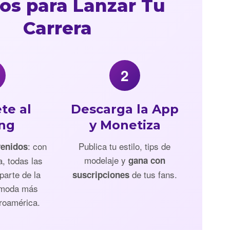
os para Lanzar Tu
Carrera
2
te al
Descarga la App
ing
y Monetiza
: con
Publica tu estilo, tips de
venidos
modelaje y
a, todas las
gana con
parte de la
de tus fans.
suscripciones
 moda más
roamérica.