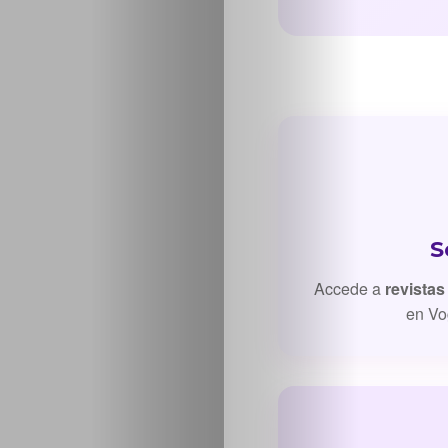
Inicio
Casting
S
Bershka
Accede a
revistas
en Vo
Casting
SHEIN
Casting