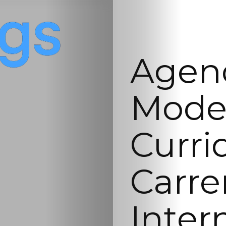
Agenc
Mode
Curri
Carre
Inter