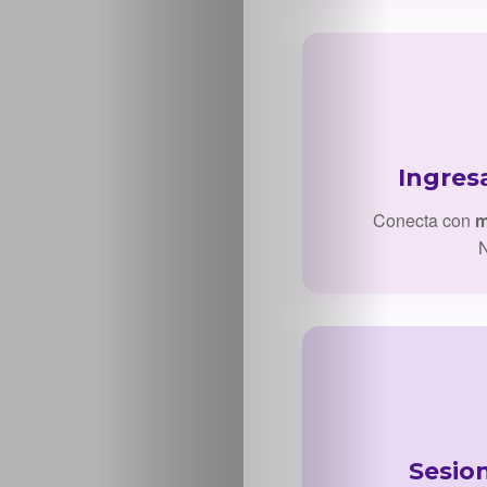
Ingres
Conecta con
m
N
Sesio