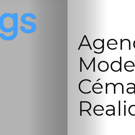
Agenc
Mode
Céma
Reali