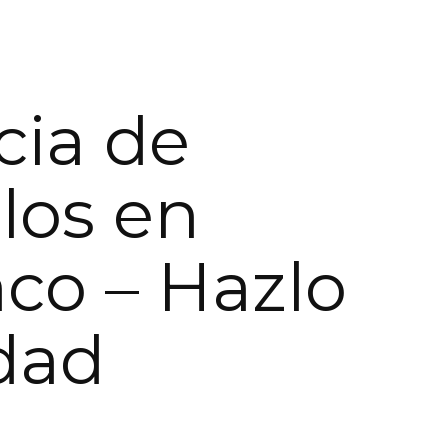
ia de
los en
co – Hazlo
dad