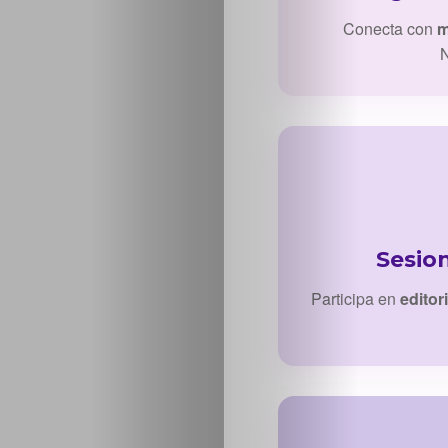
Conecta con
m
N
Sesio
Participa en
editor