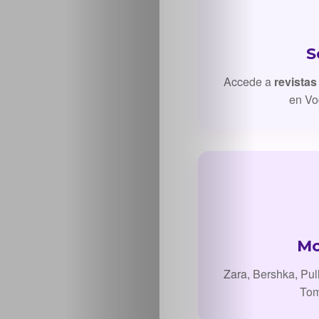
S
Accede a
revistas
en Vo
Inicio
Casting
Bershka
Casting
Mo
SHEIN
Zara, Bershka, Pul
Tom
Casting