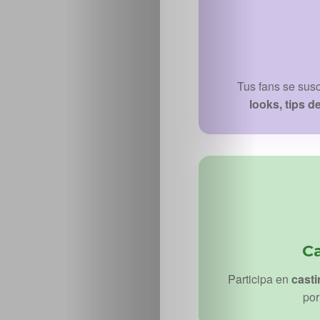
Tus fans se sus
looks, tips d
C
Participa en
cast
por