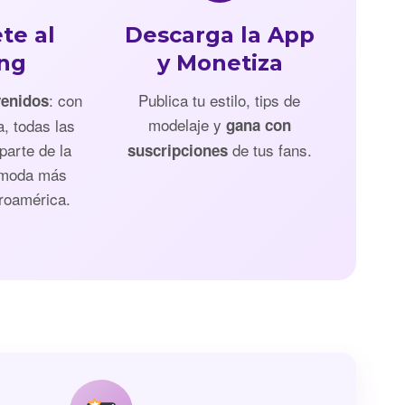
te al
Descarga la App
ing
y Monetiza
: con
Publica tu estilo, tips de
venidos
modelaje y
a, todas las
gana con
parte de la
de tus fans.
suscripciones
 moda más
roamérica.