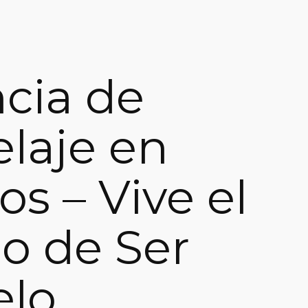
cia de
laje en
s – Vive el
o de Ser
lo