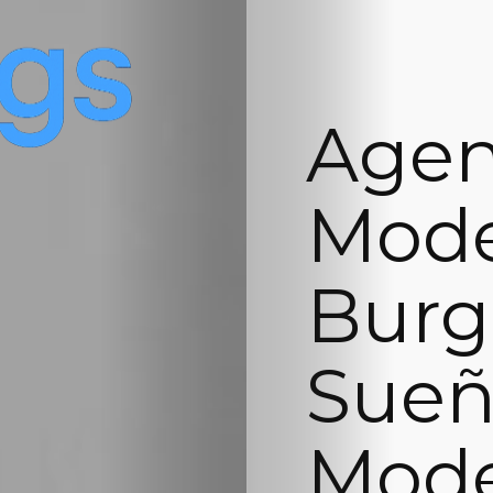
Agen
Mode
Burgo
Sueñ
Mode