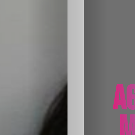
Sabritas
Casting
HolliKids
Contacto
Search
AG
M