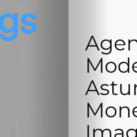
Agen
Mode
Astur
Mone
Imag