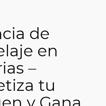
cia de
laje en
ias –
tiza tu
en y Gana