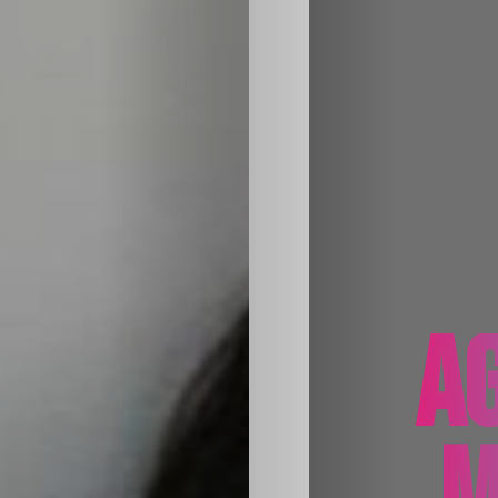
Sabritas
Casting
HolliKids
Contacto
Search
AG