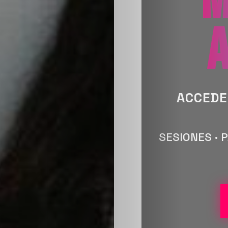
M
A
ACCEDE
SESIONES · P